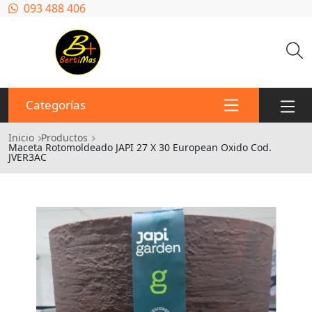
Pasar al contenido principal
093 488 406
Categorías
Ruta de navegación
Inicio
Productos
Maceta Rotomoldeado JAPI 27 X 30 European Oxido Cod.
JVER3AC