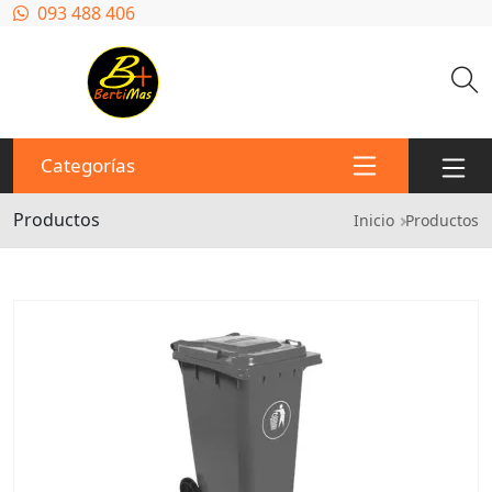
Pasar al contenido principal
093 488 406
Categorías
Productos
Ruta de n
Inicio
Productos