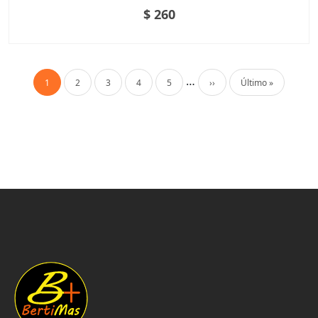
$ 260
Paginación
…
Página actual
Página
Página
Página
Página
Siguiente página
Última página
1
2
3
4
5
››
Último »